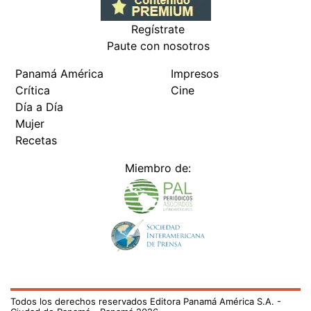
Regístrate
Paute con nosotros
Panamá América
Impresos
Crítica
Cine
Día a Día
Mujer
Recetas
Miembro de:
Todos los derechos reservados Editora Panamá América S.A. -