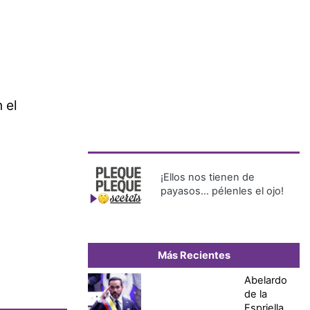
 el
¡Ellos nos tienen de
payasos… pélenles el ojo!
Más Recientes
Abelardo
de la
Espriella