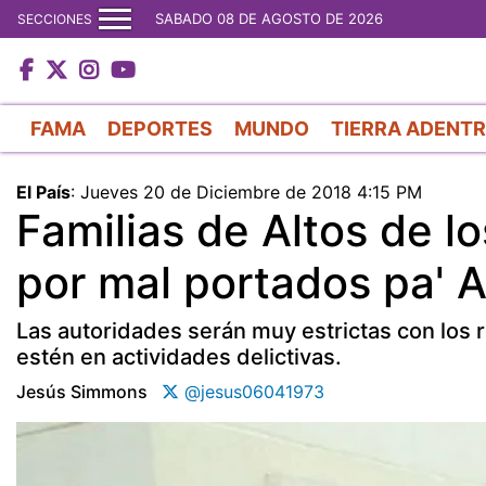
SABADO 08 DE AGOSTO DE 2026
SECCIONES
FAMA
DEPORTES
MUNDO
TIERRA ADENT
El País
:
Jueves 20 de Diciembre de 2018 4:15 PM
Familias de Altos de l
por mal portados pa' 
Las autoridades serán muy estrictas con los 
estén en actividades delictivas.
Jesús Simmons
@jesus06041973