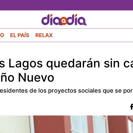
Pasar
al
contenido
principal
RO
EL PAÍS
RELAX
os Lagos quedarán sin c
Año Nuevo
residentes de los proyectos sociales que se por