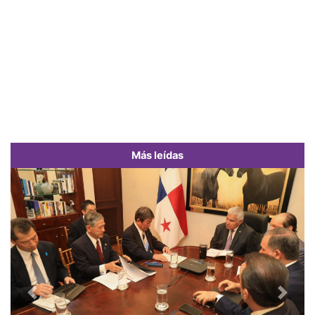
Más leídas
Previous
Next