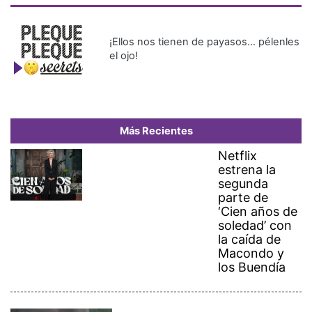
¡Ellos nos tienen de payasos… pélenles
el ojo!
Más Recientes
Netflix
estrena la
segunda
parte de
‘Cien años de
soledad’ con
la caída de
Macondo y
los Buendía