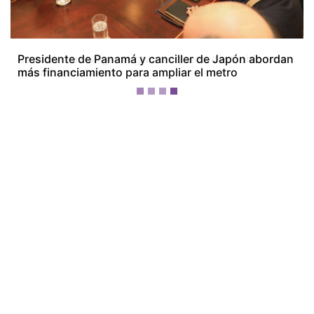
Camión con carga de granos queda destruido tras
incendio en Colón