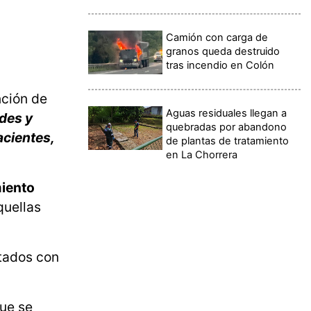
Camión con carga de
granos queda destruido
tras incendio en Colón
nción de
Aguas residuales llegan a
ades y
quebradas por abandono
acientes,
de plantas de tratamiento
en La Chorrera
miento
quellas
tados con
que se