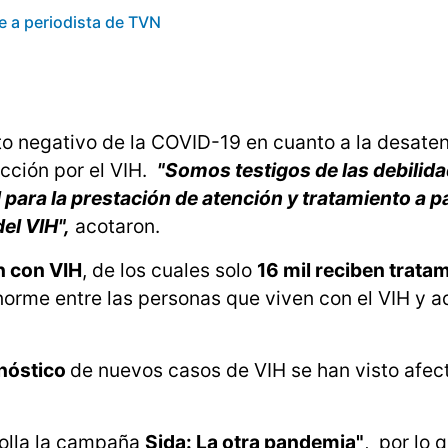
 a periodista de TVN
 negativo de la COVID-19 en cuanto a la desate
ección por el VIH.
"Somos testigos de las debilid
para la prestación de atención y tratamiento a p
el VIH",
acotaron.
n con VIH
, de los cuales solo
16 mil reciben trata
norme entre las personas que viven con el VIH y a
gnóstico
de nuevos casos de VIH se han visto afec
rrolla la campaña
Sida: La otra pandemia"
, por lo 