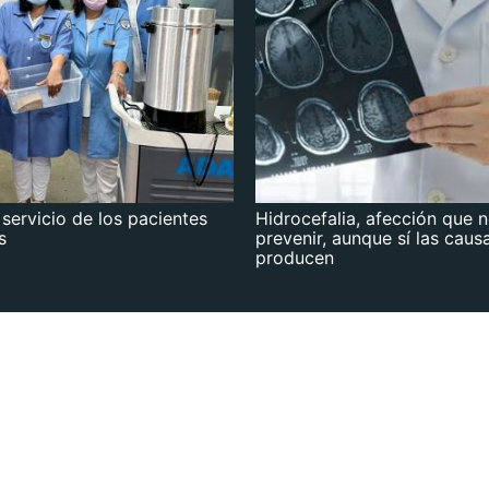
 servicio de los pacientes
Hidrocefalia, afección que 
s
prevenir, aunque sí las caus
producen