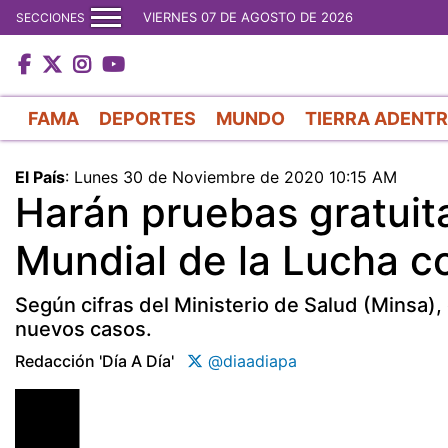
VIERNES 07 DE AGOSTO DE 2026
SECCIONES
FAMA
DEPORTES
MUNDO
TIERRA ADENT
El País
:
Lunes 30 de Noviembre de 2020 10:15 AM
Harán pruebas gratuita
Mundial de la Lucha co
Según cifras del Ministerio de Salud (Minsa)
nuevos casos.
Redacción 'día A Día'
@diaadiapa