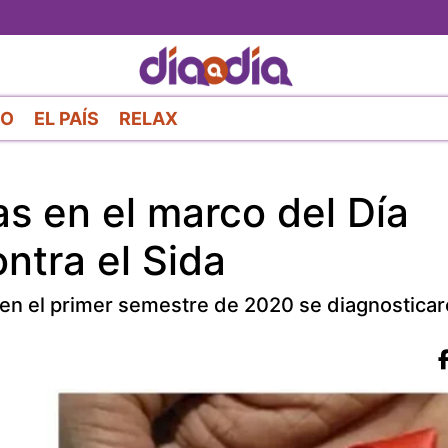
Pasar
al
contenido
principal
RO
EL PAÍS
RELAX
s en el marco del Día
ntra el Sida
, en el primer semestre de 2020 se diagnostica