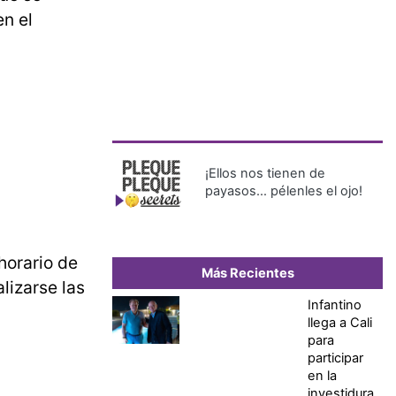
en el
¡Ellos nos tienen de
payasos… pélenles el ojo!
horario de
Más Recientes
alizarse las
Infantino
llega a Cali
para
participar
en la
investidura