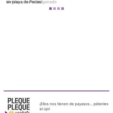
lácteas y hurto de ganado
¡Ellos nos tienen de payasos… pélenles
el ojo!