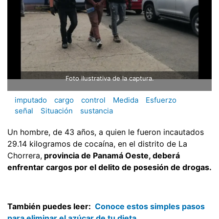
Foto ilustrativa de la captura.
imputado
cargo
control
Medida
Esfuerzo
señal
Situación
sustancia
Un hombre, de 43 años, a quien le fueron incautados
29.14 kilogramos de cocaína, en el distrito de La
Chorrera,
provincia de Panamá Oeste, deberá
enfrentar cargos por el delito de posesión de drogas.
También puedes leer:
Conoce estos simples pasos
para eliminar el azúcar de tu dieta