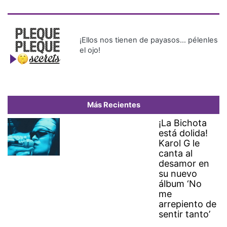
¡Ellos nos tienen de payasos… pélenles
el ojo!
Más Recientes
¡La Bichota
está dolida!
Karol G le
canta al
desamor en
su nuevo
álbum ‘No
me
arrepiento de
sentir tanto’