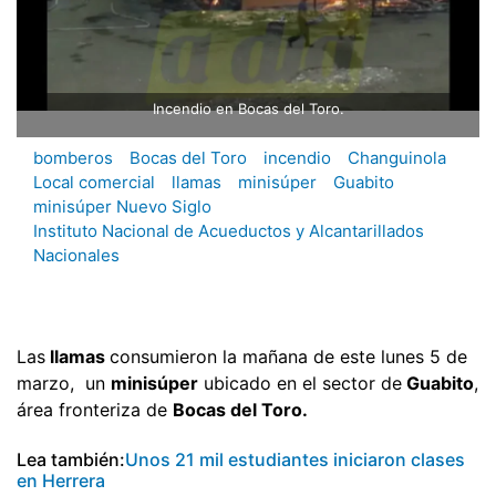
Incendio en Bocas del Toro.
bomberos
Bocas del Toro
incendio
Changuinola
Local comercial
llamas
minisúper
Guabito
minisúper Nuevo Siglo
Instituto Nacional de Acueductos y Alcantarillados
Nacionales
Las
llamas
consumieron la mañana de este lunes 5 de
marzo, un
minisúper
ubicado en el sector de
Guabito
,
área fronteriza de
Bocas del Toro.
Lea también:
Unos 21 mil estudiantes iniciaron clases
en Herrera