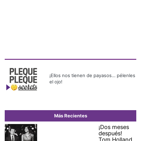
¡Ellos nos tienen de payasos… pélenles
el ojo!
Más Recientes
¡Dos meses
después!
Tom Holland