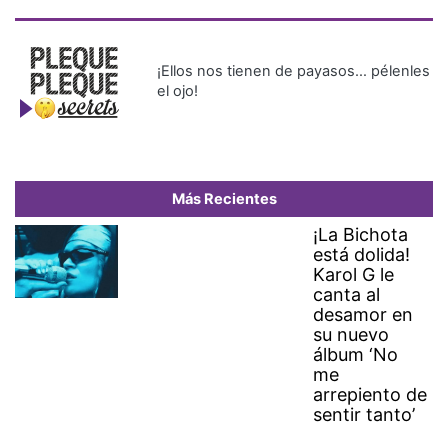
¡Ellos nos tienen de payasos… pélenles
el ojo!
Más Recientes
¡La Bichota
está dolida!
Karol G le
canta al
desamor en
su nuevo
álbum ‘No
me
arrepiento de
sentir tanto’