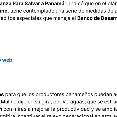
ianza Para Salvar a Panamá”
, indicó que en el pla
lino
, tiene contemplado una serie de medidas de 
créditos especiales que maneja el
Banco de Desarr
io web
és
para que los productores panameños puedan ad
ulino dijo en su gira, por Veraguas, que se estru
ón
con miras a mejorar la productividad y se amplia
mitirá incentivar el relevo generacional en esta a