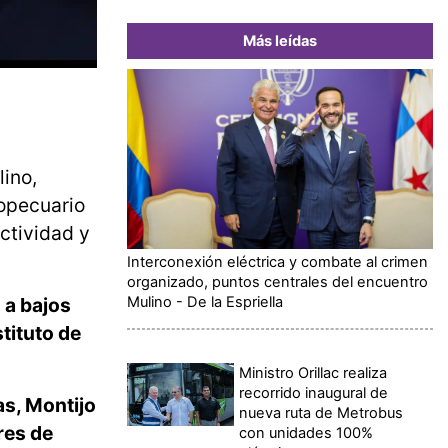
Más leídas
lino,
ropecuario
ctividad y
Interconexión eléctrica y combate al crimen
organizado, puntos centrales del encuentro
Mulino - De la Espriella
o
a bajos
stituto de
Ministro Orillac realiza
recorrido inaugural de
s, Montijo
nueva ruta de Metrobus
res de
con unidades 100%