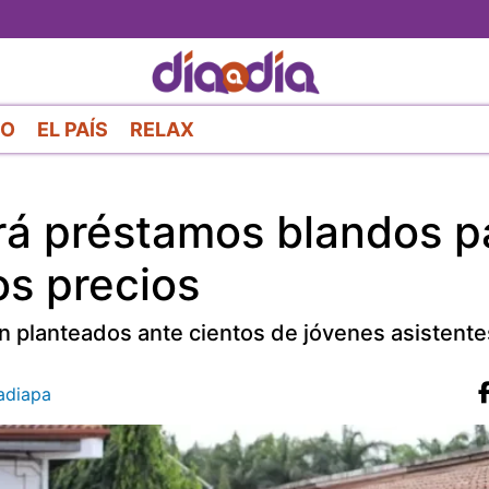
Pasar
al
contenido
principal
RO
EL PAÍS
RELAX
rá préstamos blandos p
os precios
n planteados ante cientos de jóvenes asistentes
diapa