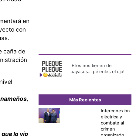
ementará en
oyecto con
as.
e caña de
nistración
¡Ellos nos tienen de
payasos… pélenles el ojo!
nivel
panameños,
Más Recientes
Interconexión
eléctrica y
combate al
crimen
 que lo vio
organizado,