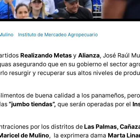
Mulino
Instituto de Mercadeo Agropecuario
partidos
Realizando Metas
y
Alianza
, José Raúl Mu
aguas asegurando que en su gobierno el sector ag
lo resurgir y recuperar sus altos niveles de produ
alimentos de buena calidad a los panameños, per
las
“jumbo tiendas”,
que serán operadas por el
In
traciones por los distritos de
Las Palmas, Cañaza
Maricel de Mulino
, la exprimera dama
Marta Lina