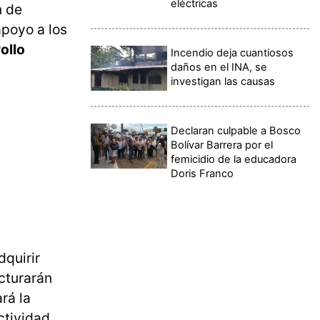
eléctricas
n de
apoyo a los
ollo
Incendio deja cuantiosos
daños en el INA, se
investigan las causas
Declaran culpable a Bosco
Bolívar Barrera por el
femicidio de la educadora
Doris Franco
quirir
cturarán
rá la
ctividad