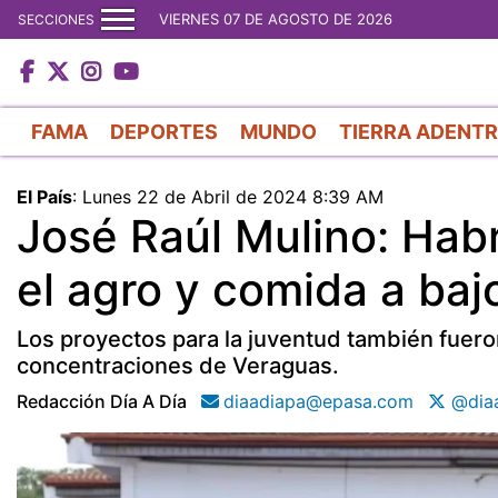
VIERNES 07 DE AGOSTO DE 2026
SECCIONES
FAMA
DEPORTES
MUNDO
TIERRA ADENT
El País
:
Lunes 22 de Abril de 2024 8:39 AM
José Raúl Mulino: Hab
el agro y comida a baj
Los proyectos para la juventud también fuero
concentraciones de Veraguas.
Redacción Día A Día
diaadiapa@epasa.com
@diaa