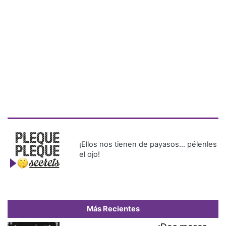
¡Ellos nos tienen de payasos… pélenles
el ojo!
Más Recientes