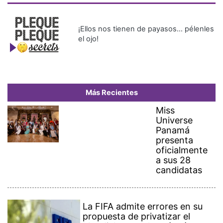
¡Ellos nos tienen de payasos… pélenles
el ojo!
Más Recientes
Miss
Universe
Panamá
presenta
oficialmente
a sus 28
candidatas
La FIFA admite errores en su
propuesta de privatizar el