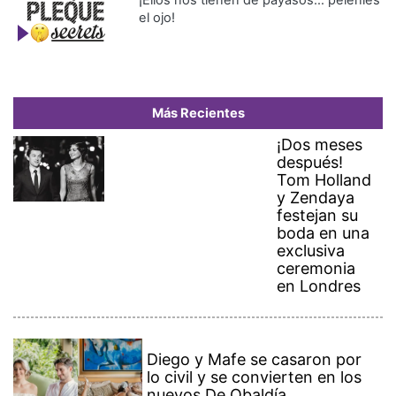
¡Ellos nos tienen de payasos… pélenles
el ojo!
Más Recientes
¡Dos meses
después!
Tom Holland
y Zendaya
festejan su
boda en una
exclusiva
ceremonia
en Londres
Diego y Mafe se casaron por
lo civil y se convierten en los
nuevos De Obaldía