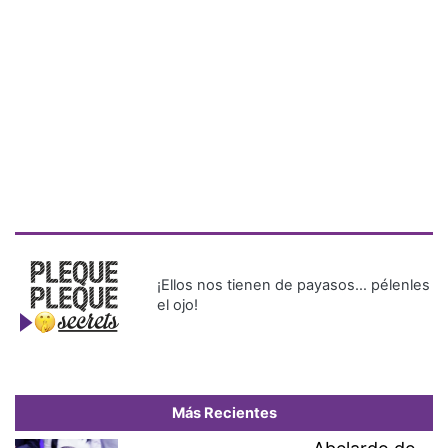
¡Ellos nos tienen de payasos… pélenles
el ojo!
Más Recientes