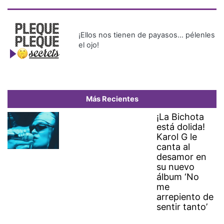
¡Ellos nos tienen de payasos… pélenles
el ojo!
Más Recientes
¡La Bichota
está dolida!
Karol G le
canta al
desamor en
su nuevo
álbum ‘No
me
arrepiento de
sentir tanto’