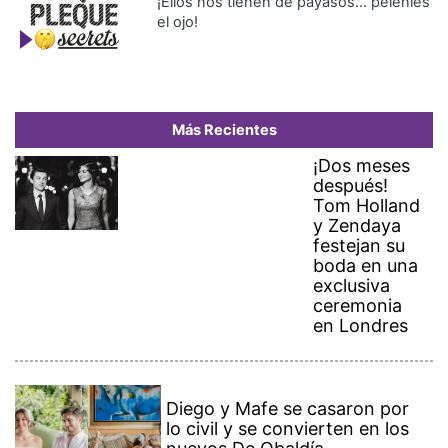
¡Ellos nos tienen de payasos… pélenles
el ojo!
Más Recientes
¡Dos meses
después!
Tom Holland
y Zendaya
festejan su
boda en una
exclusiva
ceremonia
en Londres
Diego y Mafe se casaron por
lo civil y se convierten en los