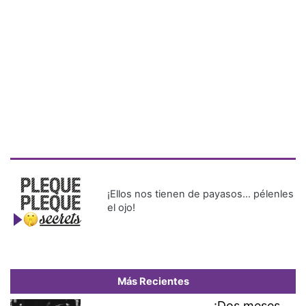
¡Ellos nos tienen de payasos… pélenles
el ojo!
Más Recientes
¡Dos meses