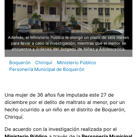
Además, el Ministerio Público le otorgó un plazo de seis meses
para llevar a cabo la investigación; mientras que el menor se
encuentra a órdenes del Juzgado de Niñez y Adolescencia.
Boquerón
Chiriquí
Ministerio Público
Personería Municipal de Boquerón
Una mujer de 36 años fue imputada este 27 de
diciembre por el delito de maltrato al menor, por un
hecho ocurrido a un niño en el distrito de Boquerón,
Chiriquí.
De acuerdo con la investigación realizada por el
Ministerio Público
a través de la
Personería Municipal