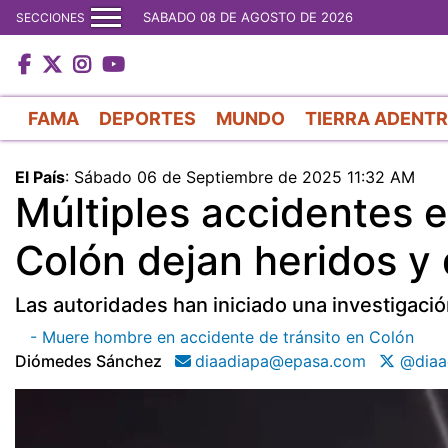
SABADO 08 DE AGOSTO DE 2026
SECCIONES
FAMA
DEPORTES
MUNDO
TIERRA ADENT
El País
:
Sábado 06 de Septiembre de 2025 11:32 AM
Múltiples accidentes 
Colón dejan heridos y
Las autoridades han iniciado una investigaci
- Muere hombre en accidente de tránsito en Colón
Diómedes Sánchez
diaadiapa@epasa.com
@diaa