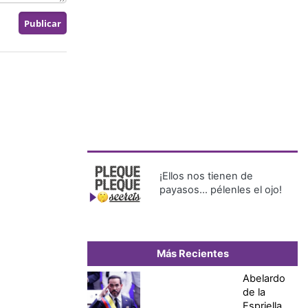
¡Ellos nos tienen de
payasos… pélenles el ojo!
Más Recientes
Abelardo
de la
Espriella