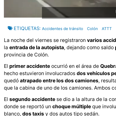
ETIQUETAS
Accidentes de tránsito
Colón
ATTT
La noche del viernes se registraron
varios accid
la
entrada de la autopista
, dejando como saldo
provincia de Colón.
El
primer accidente
ocurrió en el área de
Quebr
hecho estuvieron involucrados
dos vehículos p
quedó
atrapado entre los dos camiones
, resul
que la cabina de uno de los camiones. Ambos c
El
segundo accidente
se dio a la altura de la 
donde se reportó un
choque múltiple
que invol
blanco,
dos taxis
y dos autos tipo sedán.