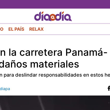
Pasar
al
contenido
principal
RO
EL PAÍS
RELAX
en la carretera Panamá-
 daños materiales
ón para deslindar responsabilidades en estos h
diapa