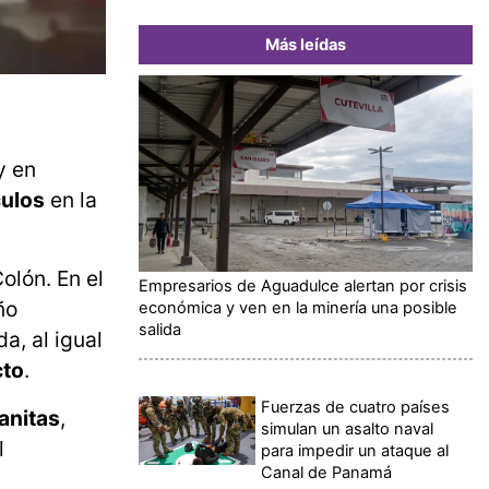
Más leídas
y en
culos
en la
olón. En el
Empresarios de Aguadulce alertan por crisis
ño
económica y ven en la minería una posible
salida
a, al igual
cto
.
Fuerzas de cuatro países
anitas
,
simulan un asalto naval
l
para impedir un ataque al
Canal de Panamá