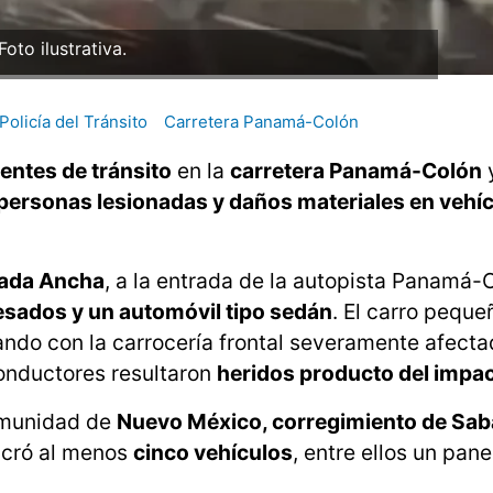
Foto ilustrativa.
Policía del Tránsito
Carretera Panamá-Colón
entes de tránsito
en la
carretera Panamá-Colón
personas lesionadas y daños materiales en vehí
ada Ancha
, a la entrada de la autopista Panamá-C
esados y un automóvil tipo sedán
. El carro peque
tando con la carrocería frontal severamente afectad
onductores resultaron
heridos producto del impa
comunidad de
Nuevo México, corregimiento de Sab
ucró al menos
cinco vehículos
, entre ellos un pane