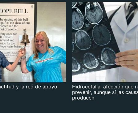
actitud y la red de apoyo
Hidrocefalia, afección que 
prevenir, aunque sí las caus
producen