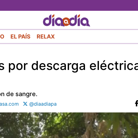
Pasar
al
contenido
principal
RO
EL PAÍS
RELAX
s por descarga eléctric
ón de sangre.
asa.com
@diaadiapa