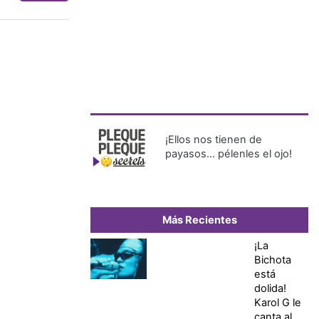
¡Ellos nos tienen de
payasos… pélenles el ojo!
Más Recientes
¡La
Bichota
está
dolida!
Karol G le
canta al