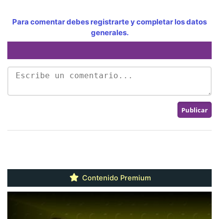
Para comentar debes registrarte y completar los datos
generales.
Contenido Premium