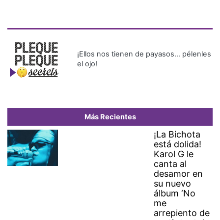
¡Ellos nos tienen de payasos… pélenles
el ojo!
Más Recientes
¡La Bichota
está dolida!
Karol G le
canta al
desamor en
su nuevo
álbum ‘No
me
arrepiento de