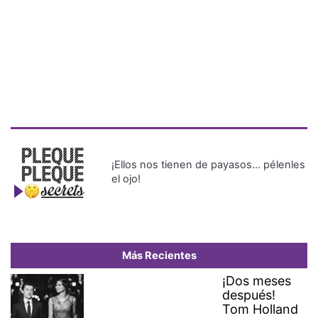
¡Ellos nos tienen de payasos… pélenles
el ojo!
Más Recientes
¡Dos meses
después!
Tom Holland