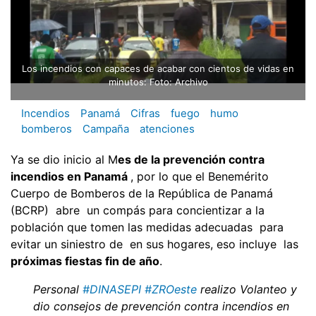
Los incendios con capaces de acabar con cientos de vidas en
minutos: Foto: Archivo
Incendios
Panamá
Cifras
fuego
humo
bomberos
Campaña
atenciones
Ya se dio inicio al M
es de la prevención contra
incendios en Panamá
, por lo que el Benemérito
Cuerpo de Bomberos de la República de Panamá
(BCRP) abre un compás para concientizar a la
población que tomen las medidas adecuadas para
evitar un siniestro de en sus hogares, eso incluye las
próximas fiestas fin de año
.
Personal
#DINASEPI
#ZROeste
realizo Volanteo y
dio consejos de prevención contra incendios en