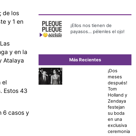
 de los
te y 1 en
¡Ellos nos tienen de
payasos… pélenles el ojo!
 Las
ga y en la
y Atalaya
Más Recientes
¡Dos
meses
 el
después!
Tom
. Estos 43
Holland y
Zendaya
festejan
n 6 casos y
su boda
en una
exclusiva
ceremonia