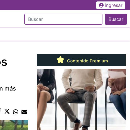
ingresar
Buscar
os
Contenido Premium
on más