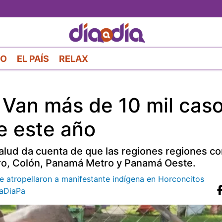
Pasar
al
contenido
principal
RO
EL PAÍS
RELAX
! Van más de 10 mil cas
 este año
Salud da cuenta de que las regiones regiones c
oro, Colón, Panamá Metro y Panamá Oeste.
e atropellaron a manifestante indígena en Horconcitos
aDiaPa