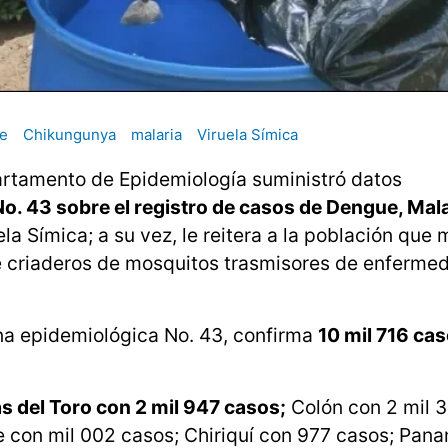
e
Chikungunya
malaria
Viruela Símica
partamento de Epidemiología suministró datos
. 43 sobre el registro de casos de Dengue, Malar
a Símica; a su vez, le reitera a la población que
 de criaderos de mosquitos trasmisores de enferme
na epidemiológica No. 43, confirma
10 mil 716 ca
s del Toro con 2 mil 947 casos;
Colón con 2 mil 3
con mil 002 casos; Chiriquí con 977 casos; Pan