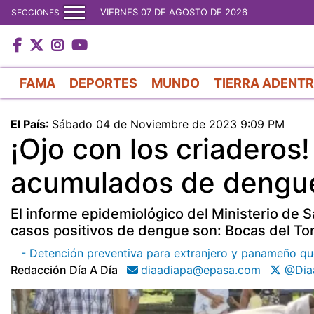
VIERNES 07 DE AGOSTO DE 2026
SECCIONES
FAMA
DEPORTES
MUNDO
TIERRA ADENT
El País
:
Sábado 04 de Noviembre de 2023 9:09 PM
¡Ojo con los criaderos
acumulados de dengue
El informe epidemiológico del Ministerio de 
casos positivos de dengue son: Bocas del T
- Detención preventiva para extranjero y panameño qu
Redacción Día A Día
diaadiapa@epasa.com
@Dia