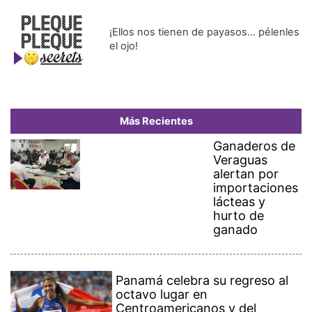
¡Ellos nos tienen de payasos… pélenles
el ojo!
Más Recientes
Ganaderos de
Veraguas
alertan por
importaciones
lácteas y
hurto de
ganado
Panamá celebra su regreso al
octavo lugar en
Centroamericanos y del