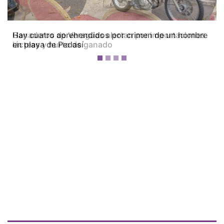
Ganaderos de Veraguas alertan por importaciones
lácteas y hurto de ganado