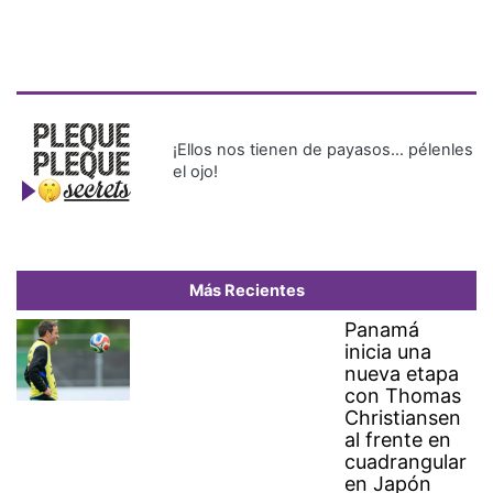
¡Ellos nos tienen de payasos… pélenles
el ojo!
Más Recientes
Panamá
inicia una
nueva etapa
con Thomas
Christiansen
al frente en
cuadrangular
en Japón