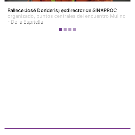
Fallece José Donderis, exdirector de SINAPROC
¡Ellos nos tienen de payasos… pélenles