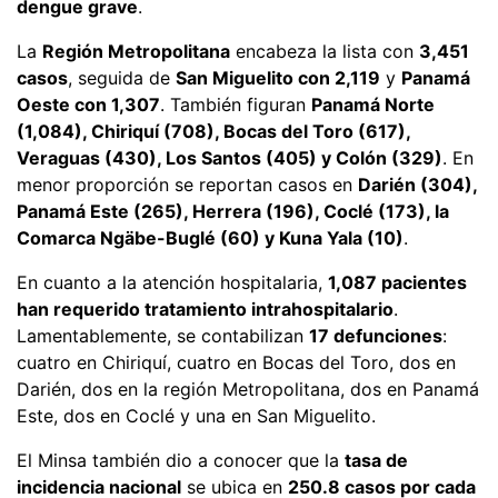
dengue grave
.
La
Región Metropolitana
encabeza la lista con
3,451
casos
, seguida de
San Miguelito con 2,119
y
Panamá
Oeste con 1,307
. También figuran
Panamá Norte
(1,084), Chiriquí (708), Bocas del Toro (617),
Veraguas (430), Los Santos (405) y Colón (329)
. En
menor proporción se reportan casos en
Darién (304),
Panamá Este (265), Herrera (196), Coclé (173), la
Comarca Ngäbe-Buglé (60) y Kuna Yala (10)
.
En cuanto a la atención hospitalaria,
1,087 pacientes
han requerido tratamiento intrahospitalario
.
Lamentablemente, se contabilizan
17 defunciones
:
cuatro en Chiriquí, cuatro en Bocas del Toro, dos en
Darién, dos en la región Metropolitana, dos en Panamá
Este, dos en Coclé y una en San Miguelito.
El Minsa también dio a conocer que la
tasa de
incidencia nacional
se ubica en
250.8 casos por cada