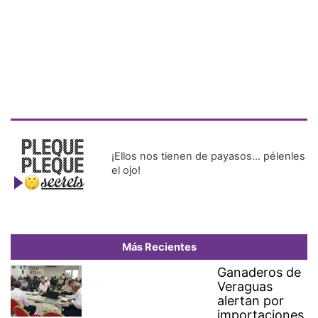
¡Ellos nos tienen de payasos… pélenles
el ojo!
Más Recientes
Ganaderos de
Veraguas
alertan por
importaciones