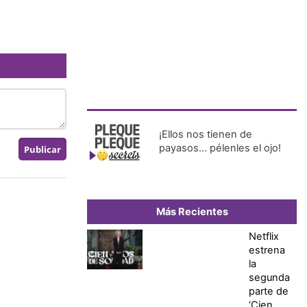
¡Ellos nos tienen de
payasos… pélenles el ojo!
Más Recientes
Netflix
estrena
la
segunda
parte de
‘Cien