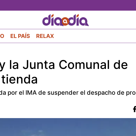
Pasar
al
contenido
principal
RO
EL PAÍS
RELAX
 y la Junta Comunal de
 tienda
mada por el IMA de suspender el despacho de pro