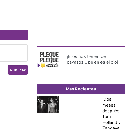
¡Ellos nos tienen de
payasos… pélenles el ojo!
Más Recientes
¡Dos
meses
después!
Tom
Holland y
Zendaya