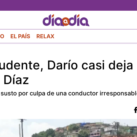
Pasar
al
contenido
principal
RO
EL PAÍS
RELAX
dente, Darío casi deja 
 Díaz
 susto por culpa de una conductor irresponsabl