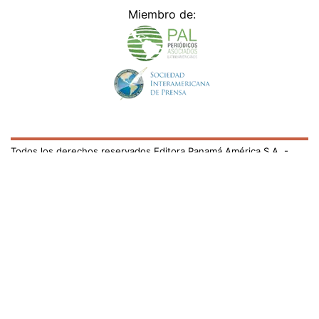
Miembro de:
Todos los derechos reservados Editora Panamá América S.A. -
Ciudad de Panamá - Panamá 2026.
Prohibida su reproducción total o parcial, sin autorización escrita
de su titular
×
Utilizamos cookies propias y de terceros para mejorar
nuestros servicios y mostrarles publicidad relacionada
con sus preferencias mediante el análisis de sus hábitos
de navegación. si continúa navegando, consideramos
que acepta su uso.
Puede cambiar la configuración u
obtener más información aquí
/el-pais/portugal-se-adherira-al-tratado-de-neutralidad-