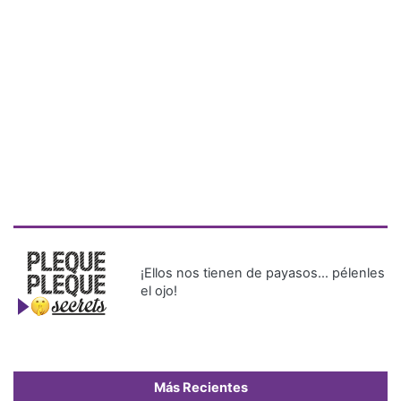
¡Ellos nos tienen de payasos… pélenles
el ojo!
Más Recientes