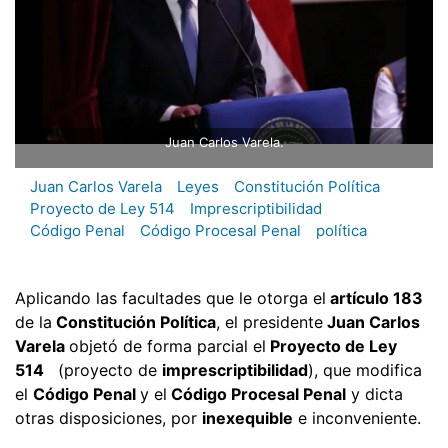
Juan Carlos Varela.
Juan Carlos Varela
Leyes
Constitución Política
Proyecto de Ley 514
Imprescriptibilidad
Código Penal
Código Procesal Penal
política
Aplicando las facultades que le otorga el
artículo 183
de la
Constitución Política
, el presidente
Juan Carlos
Varela
objetó de forma parcial el
Proyecto de Ley
514
(proyecto de
imprescriptibilidad
), que modifica
el
Código Penal
y el
Código Procesal Penal
y dicta
otras disposiciones, por
inexequible
e inconveniente.