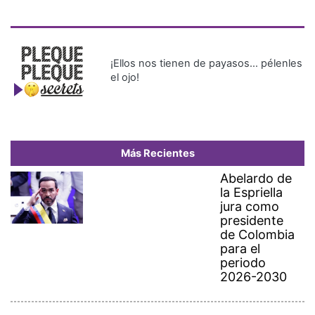
¡Ellos nos tienen de payasos… pélenles
el ojo!
Más Recientes
Abelardo de
la Espriella
jura como
presidente
de Colombia
para el
periodo
2026-2030