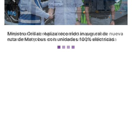
Previous
Next
Empresarios de Aguadulce alertan por crisis
económica y ven en la minería una posible salida