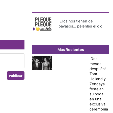
¡Ellos nos tienen de
payasos… pélenles el ojo!
Más Recientes
¡Dos
meses
después!
Tom
Holland y
Zendaya
festejan
su boda
en una
exclusiva
ceremonia