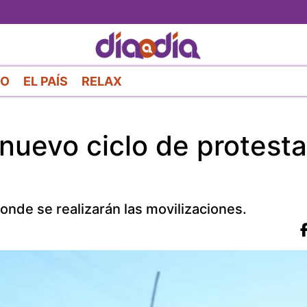
Pasar
al
contenido
principal
RO
EL PAÍS
RELAX
nuevo ciclo de protesta
onde se realizarán las movilizaciones.