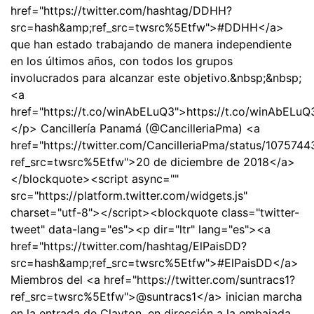
href="https://twitter.com/hashtag/DDHH?
src=hash&amp;ref_src=twsrc%5Etfw">#DDHH</a>
que han estado trabajando de manera independiente
en los últimos años, con todos los grupos
involucrados para alcanzar este objetivo.&nbsp;&nbsp;
<a
href="https://t.co/winAbELuQ3">https://t.co/winAbELu
</p> Cancillería Panamá (@CancilleriaPma) <a
href="https://twitter.com/CancilleriaPma/status/10757
ref_src=twsrc%5Etfw">20 de diciembre de 2018</a>
</blockquote><script async=""
src="https://platform.twitter.com/widgets.js"
charset="utf-8"></script><blockquote class="twitter-
tweet" data-lang="es"><p dir="ltr" lang="es"><a
href="https://twitter.com/hashtag/ElPaisDD?
src=hash&amp;ref_src=twsrc%5Etfw">#ElPaisDD</a>
Miembros del <a href="https://twitter.com/suntracs1?
ref_src=twsrc%5Etfw">@suntracs1</a> inician marcha
en la entrada de Clayton, en dirección a la embajada