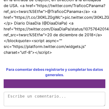
de USA. <a href="https://twitter.com/TraficoCPanama?
ref_src=twsrc%5Etfw">@TraficoCPanama</a> <a
href="https://t.co/3I0KLZGgWc">pic.twitter.com/3I0KL
</p> Diario DiaaDia (@DiaaDiaPa) <a
href="https://twitter.com/DiaaDiaPa/status/107576420
ref_src=twsrc%5Etfw">20 de diciembre de 2018</a>
</blockquote><script async=""
src="https://platform.twitter.com/widgets.js"
charset="utf-8"></script>
Para comentar debes registrarte y completar los datos
generales.