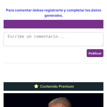
Para comentar debes registrarte y completar los datos
generales.
Contenido Premium