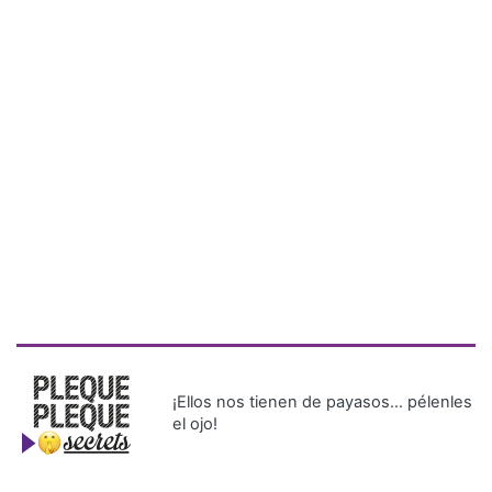
¡Ellos nos tienen de payasos… pélenles
el ojo!