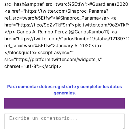
src=hash&amp;ref_src=twsrc%5Etfw">#Guardianes2020
<a href="https://twitter.com/Sinaproc_Panama?
ref_src=twsrc%5Etfw">@Sinaproc_Panama</a> <a
href="https://t.co/9oZvTkF9rn">pic.twitter.com/9oZvTk
</p> Carlos A. Rumbo Pérez (@CarlosRumbo11) <a
href="https://twitter.com/CarlosRumbo11/status/12139
ref_src=twsrc%5Etfw">January 5, 2020</a>
</blockquote><script async=""
src="https://platform.twitter.com/widgets.js"
charset="utf-8"></script>
Para comentar debes registrarte y completar los datos
generales.