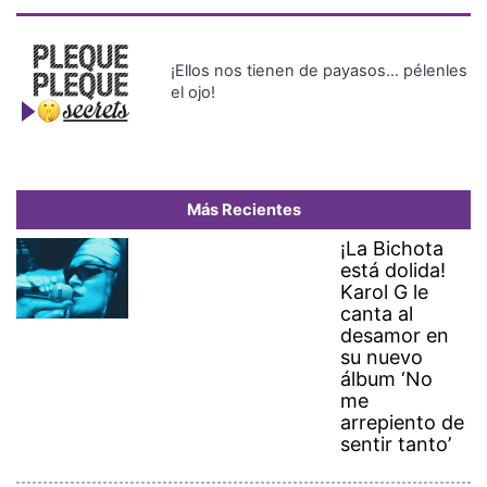
¡Ellos nos tienen de payasos… pélenles
el ojo!
Más Recientes
¡La Bichota
está dolida!
Karol G le
canta al
desamor en
su nuevo
álbum ‘No
me
arrepiento de
sentir tanto’