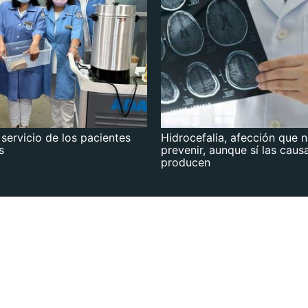
 servicio de los pacientes
Hidrocefalia, afección que 
s
prevenir, aunque sí las caus
producen