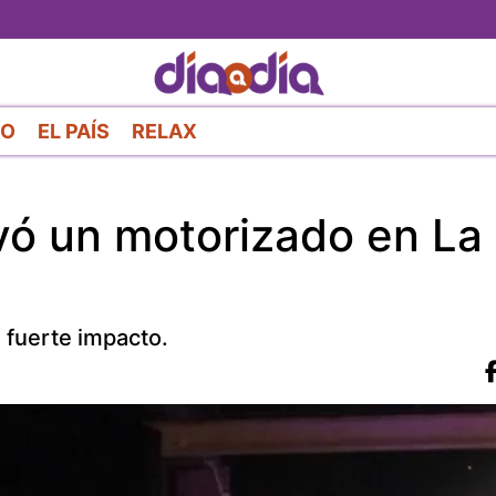
Pasar
al
contenido
principal
RO
EL PAÍS
RELAX
vó un motorizado en La
l fuerte impacto.