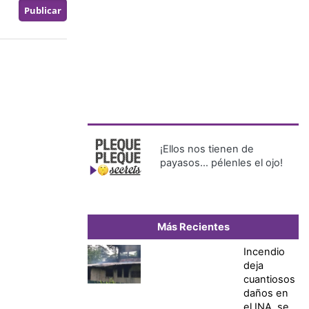
¡Ellos nos tienen de
payasos… pélenles el ojo!
Más Recientes
Incendio
deja
cuantiosos
daños en
el INA, se