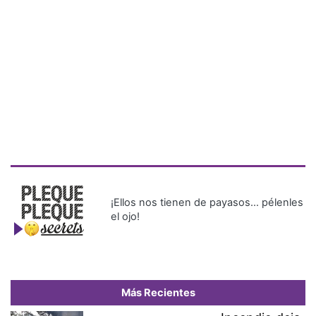
¡Ellos nos tienen de payasos… pélenles
el ojo!
Más Recientes
Incendio deja