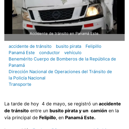
Accidente de tránsito en Panamá Este.
accidente de tránsito
busito pirata
Felipillo
Panamá Este
conductor
vehículo
Benemérito Cuerpo de Bomberos de la República de
Panamá
Dirección Nacional de Operaciones del Tránsito de
la Policía Nacional
Transporte
La tarde de hoy 4 de mayo, se registró un
accidente
de tránsito
entre un
busito pirata y un camión
en la
vía principal de
Felipillo
, en
Panamá Este.