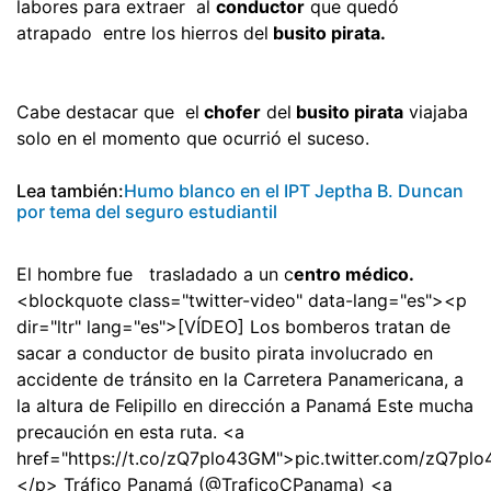
labores para extraer al
conductor
que quedó
atrapado entre los hierros del
busito pirata.
Cabe destacar que el
chofer
del
busito pirata
viajaba
solo en el momento que ocurrió el suceso.
Lea también:
Humo blanco en el IPT Jeptha B. Duncan
por tema del seguro estudiantil
El hombre fue trasladado a un c
entro médico.
<blockquote class="twitter-video" data-lang="es"><p
dir="ltr" lang="es">[VÍDEO] Los bomberos tratan de
sacar a conductor de busito pirata involucrado en
accidente de tránsito en la Carretera Panamericana, a
la altura de Felipillo en dirección a Panamá Este mucha
precaución en esta ruta. <a
href="https://t.co/zQ7plo43GM">pic.twitter.com/zQ7p
</p> Tráfico Panamá (@TraficoCPanama) <a