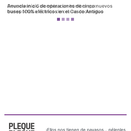
Devuelven a Colombia a un hombre que
transportaba 16 kilos de oro no declarados
¡Ellos nos tienen de payasos… pélenles