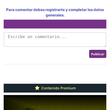
Para comentar debes registrarte y completar los datos
generales.
Contenido Premium