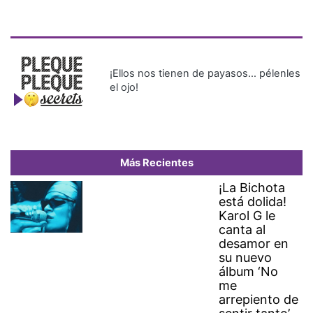
¡Ellos nos tienen de payasos… pélenles
el ojo!
Más Recientes
¡La Bichota
está dolida!
Karol G le
canta al
desamor en
su nuevo
álbum ‘No
me
arrepiento de