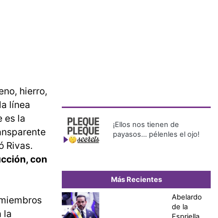
no, hierro,
la línea
 es la
¡Ellos nos tienen de
ransparente
payasos… pélenles el ojo!
ó Rivas.
ucción, con
Más Recientes
Abelardo
s miembros
de la
 la
Espriella