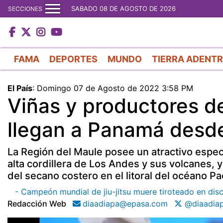
SABADO 08 DE AGOSTO DE 2026
SECCIONES
FAMA
DEPORTES
MUNDO
TIERRA ADENT
El País
:
Domingo 07 de Agosto de 2022 3:58 PM
Viñas y productores de
llegan a Panamá desde
La Región del Maule posee un atractivo espec
alta cordillera de Los Andes y sus volcanes, 
del secano costero en el litoral del océano Pac
- Campeón mundial de jiu-jitsu muere tiroteado en disc
Redacción Web
diaadiapa@epasa.com
@diaadia