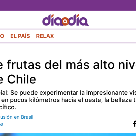
Pasar
al
contenido
principal
RO
EL PAÍS
RELAX
 frutas del más alto niv
 Chile
ial: Se puede experimentar la impresionante vis
y en pocos kilómetros hacia el oeste, la belleza
ífico.
usión en Brasil
pa