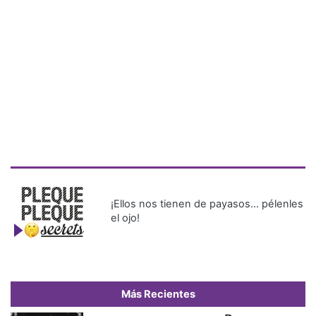
¡Ellos nos tienen de payasos… pélenles
el ojo!
Más Recientes