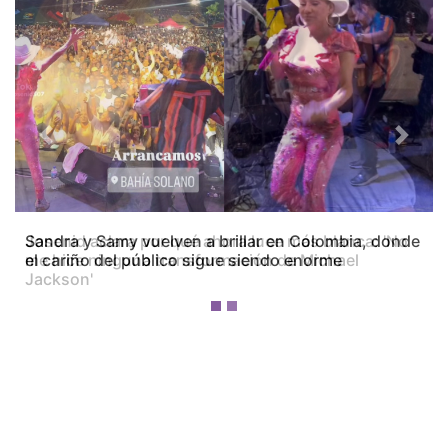
Previous
Next
Josenid aclara por qué ahora luce más blanca: 'No
me hice ninguna transformación de Michael
Jackson'