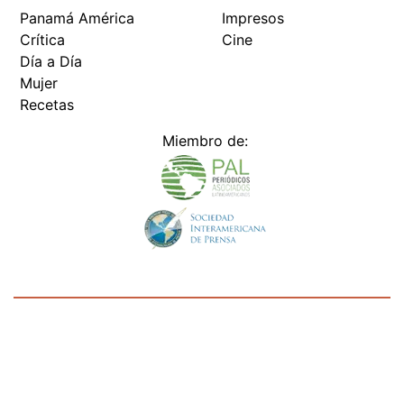
Panamá América
Impresos
Crítica
Cine
Día a Día
Mujer
Recetas
Miembro de:
Todos los derechos reservados Editora Panamá América S.A. -
Ciudad de Panamá - Panamá 2026.
Prohibida su reproducción total o parcial, sin autorización escrita
de su titular
×
Utilizamos cookies propias y de terceros para mejorar
nuestros servicios y mostrarles publicidad relacionada