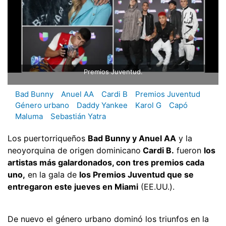
Premios Juventud.
Bad Bunny
Anuel AA
Cardi B
Premios Juventud
Género urbano
Daddy Yankee
Karol G
Capó
Maluma
Sebastián Yatra
Los puertorriqueños
Bad Bunny y Anuel AA
y la
neoyorquina de origen dominicano
Cardi B.
fueron
los
artistas más galardonados, con tres premios cada
uno,
en la gala de
los Premios Juventud que se
entregaron este jueves en Miami
(EE.UU.).
De nuevo el género urbano dominó los triunfos en la