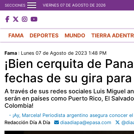
VIERNES 07 DE AGOSTO DE 2026
SECCIONES
FAMA
DEPORTES
MUNDO
TIERRA ADENT
Fama
:
Lunes 07 de Agosto de 2023 1:48 PM
¡Bien cerquita de Pana
fechas de su gira para
A través de sus redes sociales Luis Miguel a
serán en países como Puerto Rico, El Salvador
Colombia!
- ¡Ay, Marcela! Periodista argentino asegura conocer e
Redacción Día A Día
diaadiapa@epasa.com
@diaa