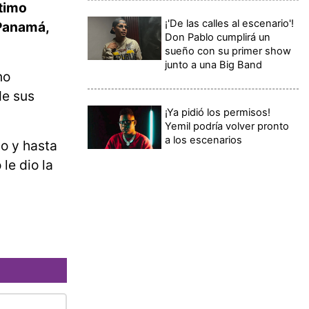
ltimo
¡'De las calles al escenario'!
 Panamá,
Don Pablo cumplirá un
sueño con su primer show
junto a una Big Band
no
de sus
¡Ya pidió los permisos!
Yemil podría volver pronto
a los escenarios
o y hasta
le dio la