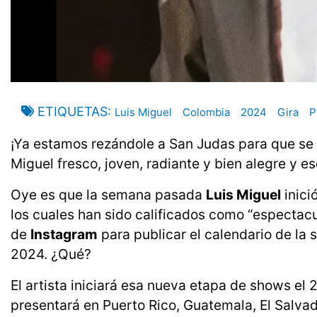
ETIQUETAS
Luis Miguel
Colombia
2024
Gira
P
¡Ya estamos rezándole a San Judas para que se 
Miguel fresco, joven, radiante y bien alegre y es
Oye es que la semana pasada
Luis Miguel
inici
los cuales han sido calificados como “espectacul
de
Instagram
para publicar el calendario de la
2024. ¿Qué?
El artista iniciará esa nueva etapa de shows el
presentará en Puerto Rico, Guatemala, El Salva