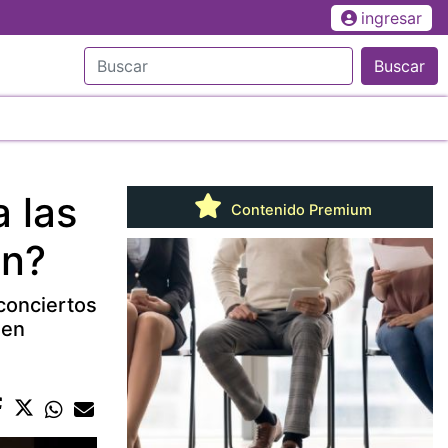
ingresar
Buscar
 las
Contenido Premium
en?
 conciertos
 en