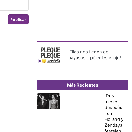
¡Ellos nos tienen de
payasos… pélenles el ojo!
Más Recientes
¡Dos
meses
después!
Tom
Holland y
Zendaya
festejan