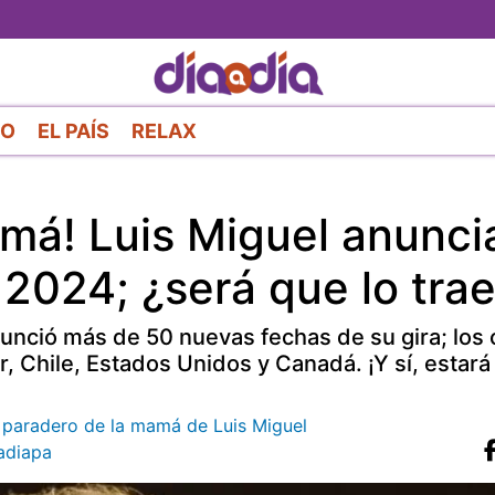
Pasar
al
contenido
principal
RO
EL PAÍS
RELAX
má! Luis Miguel anuncia
 2024; ¿será que lo tra
nunció más de 50 nuevas fechas de su gira; los
, Chile, Estados Unidos y Canadá. ¡Y sí, estará
l paradero de la mamá de Luis Miguel
diapa