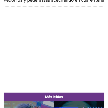
Pedófilos y pederastas acechando en cuarentena
Más leídas