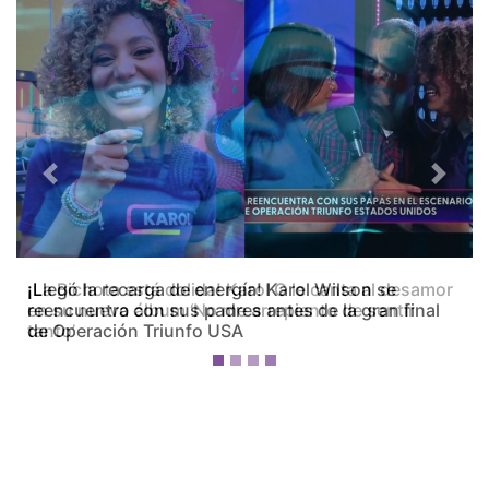
Previous
Next
¡La Bichota está dolida! Karol G le canta al desamor
en su nuevo álbum ‘No me arrepiento de sentir
tanto’