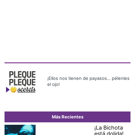
¡Ellos nos tienen de payasos… pélenles
el ojo!
Más Recientes
¡La Bichota
está dolida!