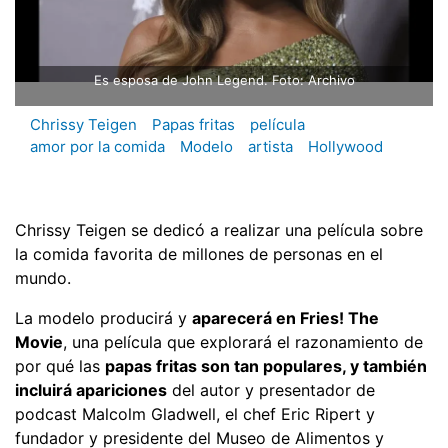
Es esposa de John Legend. Foto: Archivo
Chrissy Teigen
Papas fritas
película
amor por la comida
Modelo
artista
Hollywood
Chrissy Teigen se dedicó a realizar una película sobre
la comida favorita de millones de personas en el
mundo.
La modelo producirá y
aparecerá en Fries! The
Movie
, una película que explorará el razonamiento de
por qué las
papas fritas son tan populares, y también
incluirá apariciones
del autor y presentador de
podcast Malcolm Gladwell, el chef Eric Ripert y
fundador y presidente del Museo de Alimentos y