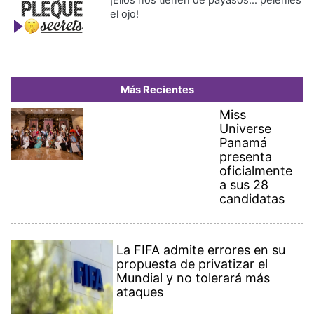
¡Ellos nos tienen de payasos… pélenles
el ojo!
Más Recientes
Miss
Universe
Panamá
presenta
oficialmente
a sus 28
candidatas
La FIFA admite errores en su
propuesta de privatizar el
Mundial y no tolerará más
ataques