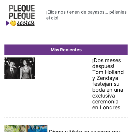
¡Ellos nos tienen de payasos… pélenles
el ojo!
Más Recientes
¡Dos meses
después!
Tom Holland
y Zendaya
festejan su
boda en una
exclusiva
ceremonia
en Londres
Diego y Mafe se casaron por