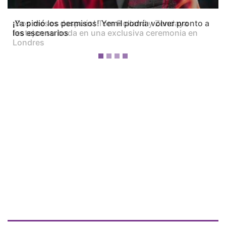
¡Dos meses después! Tom Holland y Zendaya
festejan su boda en una exclusiva ceremonia en
Londres