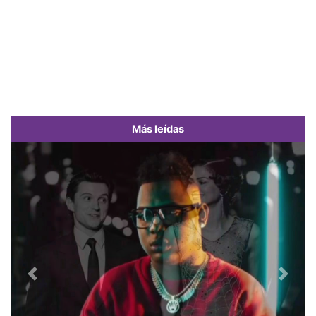
Más leídas
Previous
Next